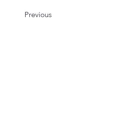
Previous
© 2018 Nueva Era Viviendo
Términos y condiciones
política de privacidad
Desarrollo de la nueva 